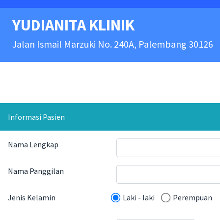
YUDIANITA KLINIK
Jalan Ismail Marzuki No. 240A, Palembang 30126
Informasi Pasien
Nama Lengkap
Nama Panggilan
Jenis Kelamin
Laki - laki
Perempuan